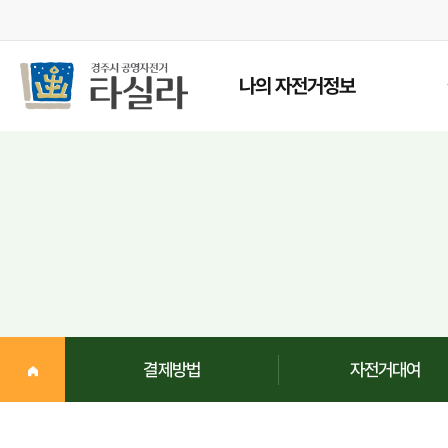
나의 자전거정보
사용자이력조회
대여상태
미반납/청구내역조회
카드 정보
이용권 구매
결제/환불내역/환불신청
결제방법
자전거대여
회원탈퇴