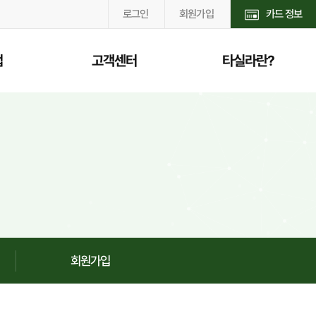
로그인
회원가입
카드 정보
법
고객센터
타실라란?
공지사항
타실라소개
여
자주하는질문
이용안내
납
질문하기
서비스 안내
록
보험안내
회원가입