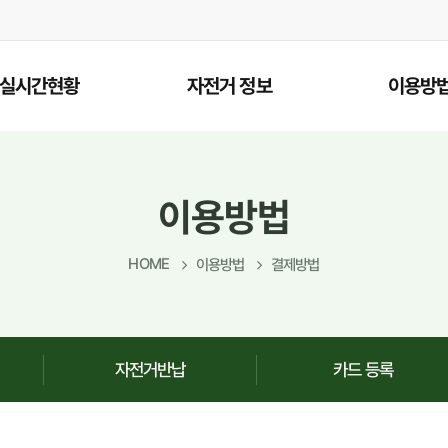
실시간현황
자전거 정보
이용방
실시간현황
자전거 도로안내
결제방법
자전거 이용정보
자전거대
이용방법
포토갤러리
자전거반
HOME
이용방법
결제방법
카드 등
회원가입
자전거반납
카드 등록