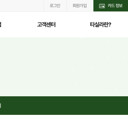
로그인
회원가입
카드 정보
법
고객센터
타실라란?
공지사항
타실라소개
여
자주하는질문
이용안내
납
질문하기
서비스 안내
록
보험안내
리