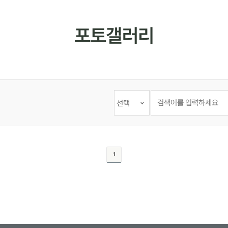
포토갤러리
검
색
어
입
력
1