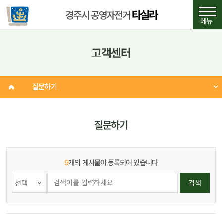
타실라
경주시 공영자전거
메뉴
고객센터
질문하기
질문하기
9
개의 게시물이 등록되어 있습니다
검
검색
색
어
입
력